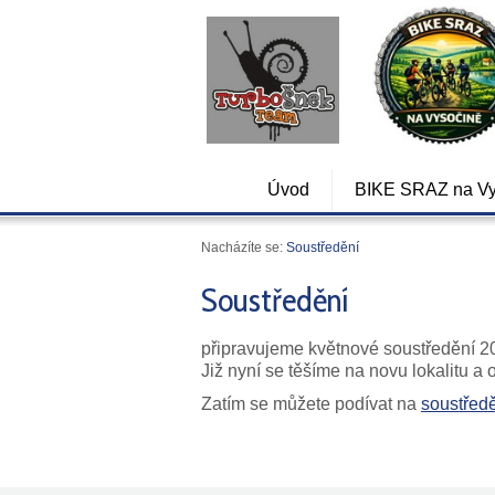
Úvod
BIKE SRAZ na Vy
Nacházíte se:
Soustředění
Soustředění
připravujeme květnové soustředění 20
Již nyní se těšíme na novu lokalitu a 
Zatím se můžete podívat na
soustřed