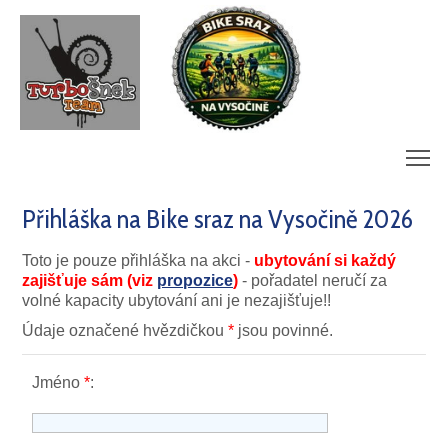
m
Přihláška na Bike sraz na Vysočině 2026
Toto je pouze přihláška na akci -
ubytování si každý
zajišťuje sám (viz
propozice
)
- pořadatel neručí za
volné kapacity ubytování ani je nezajišťuje!!
Údaje označené hvězdičkou
*
jsou povinné.
Jméno
*
: